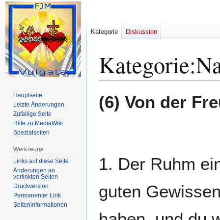
Kategorie
Diskussion
Kategorie
:
Na
Zur
Zur
Hauptseite
(6) Von der Fr
Navigation
Suche
Letzte Änderungen
Zufällige Seite
springen
springen
Hilfe zu MediaWiki
Spezialseiten
Werkzeuge
1. Der Ruhm ei
Links auf diese Seite
Änderungen an
verlinkten Seiten
guten Gewissens
Druckversion
Permanenter Link
Seiten­­informationen
haben, und du w