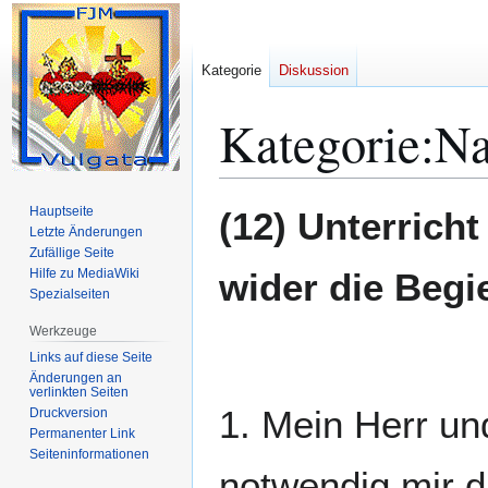
Kategorie
Diskussion
Kategorie
:
Na
Zur
Zur
Hauptseite
(12) Unterrich
Navigation
Suche
Letzte Änderungen
Zufällige Seite
springen
springen
Hilfe zu MediaWiki
wider die Begie
Spezialseiten
Werkzeuge
Links auf diese Seite
Änderungen an
verlinkten Seiten
1. Mein Herr un
Druckversion
Permanenter Link
Seiten­­informationen
notwendig mir d