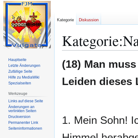
Kategorie
Diskussion
Kategorie
:
Na
Zur
Zur
Hauptseite
(18) Man muss 
Navigation
Suche
Letzte Änderungen
Zufällige Seite
springen
springen
Hilfe zu MediaWiki
Leiden dieses 
Spezialseiten
Werkzeuge
Links auf diese Seite
Änderungen an
verlinkten Seiten
1. Mein Sohn! I
Druckversion
Permanenter Link
Seiten­­informationen
Himmel herabges