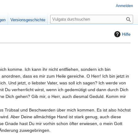
Anmelden
S
igen
Versionsgeschichte
u
c
Hilfe
h
e
ch komme. Ich kann ihr nicht entfliehen, sondern ich bin
anordnen, dass es mir zum Heile gereiche. O Herr! Ich bin jetzt in
ch. Und jetzt, o liebster Vater, was soll ich sagen? Ich werde von
it Du verherrlicht wirst, wenn ich gedemütigt und dann durch Dich
 ohne Dich gehen? Gib mir, o Herr, auch diesmal Geduld. Komm mir
 dass Trübsal und Beschwerden über mich kommen. Es ist also höchst
 wird. Aber Deine allmächtige Hand ist stark genug, auch diese
ese Gnade hast Du mir vorhin schon öfter erwiesen, o mein Gott
se Änderung zuwegebringen.