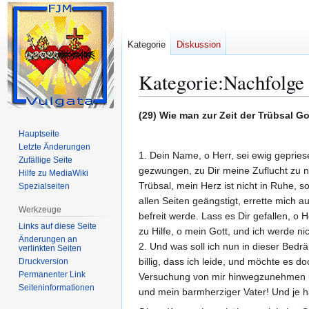
Kategorie
Diskussion
Kategorie
:
Nachfolge 
Zur
Zur
(29) Wie man zur Zeit der Trübsal Go
Navigation
Suche
Hauptseite
springen
springen
Letzte Änderungen
1. Dein Name, o Herr, sei ewig gepries
Zufällige Seite
gezwungen, zu Dir meine Zuflucht zu ne
Hilfe zu MediaWiki
Trübsal, mein Herz ist nicht in Ruhe, s
Spezialseiten
allen Seiten geängstigt, errette mich 
Werkzeuge
befreit werde. Lass es Dir gefallen, o
Links auf diese Seite
zu Hilfe, o mein Gott, und ich werde n
Änderungen an
2. Und was soll ich nun in dieser Bed
verlinkten Seiten
billig, dass ich leide, und möchte es 
Druckversion
Permanenter Link
Versuchung von mir hinwegzunehmen und 
Seiten­­informationen
und mein barmherziger Vater! Und je hä