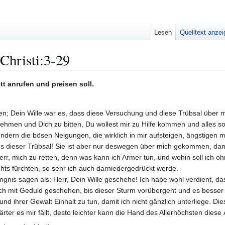
Lesen
Quelltext anze
Christi:3-29
tt anrufen und preisen soll.
en; Dein Wille war es, dass diese Versuchung und diese Trübsal über mi
hmen und Dich zu bitten, Du wollest mir zu Hilfe kommen und alles so 
ondern die bösen Neigungen, die wirklich in mir aufsteigen, ängstigen mi
aus dieser Trübsal! Sie ist aber nur deswegen über mich gekommen, dam
 Herr, mich zu retten, denn was kann ich Armer tun, und wohin soll ich
ichts fürchten, so sehr ich auch darniedergedrückt werde.
rängnis sagen als: Herr, Dein Wille geschehe! Ich habe wohl verdient,
doch mit Geduld geschehen, bis dieser Sturm vorübergeht und es besser
ihrer Gewalt Einhalt zu tun, damit ich nicht gänzlich unterliege. Di
rter es mir fällt, desto leichter kann die Hand des Allerhöchsten die