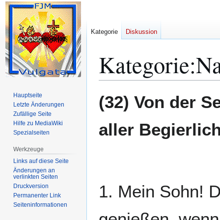
Kategorie
Diskussion
Kategorie
:
Na
Zur
Zur
Hauptseite
(32) Von der 
Navigation
Suche
Letzte Änderungen
Zufällige Seite
springen
springen
Hilfe zu MediaWiki
aller Begierlich
Spezialseiten
Werkzeuge
Links auf diese Seite
Änderungen an
verlinkten Seiten
1. Mein Sohn! D
Druckversion
Permanenter Link
Seiten­­informationen
genießen, wenn 