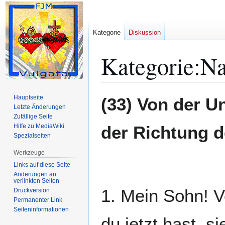
Kategorie
Diskussion
Kategorie
:
Na
Zur
Zur
Hauptseite
(33) Von der U
Navigation
Suche
Letzte Änderungen
Zufällige Seite
springen
springen
Hilfe zu MediaWiki
der Richtung de
Spezialseiten
Werkzeuge
Links auf diese Seite
Änderungen an
verlinkten Seiten
1. Mein Sohn! V
Druckversion
Permanenter Link
Seiten­­informationen
du jetzt hast, s