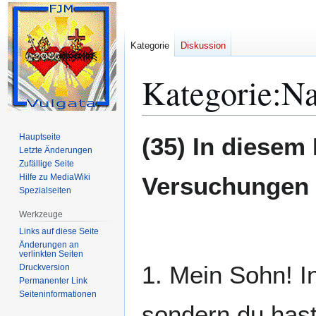
Kategorie
Diskussion
Kategorie
:
Na
Zur
Zur
Hauptseite
(35) In diesem
Navigation
Suche
Letzte Änderungen
Zufällige Seite
springen
springen
Hilfe zu MediaWiki
Versuchungen 
Spezialseiten
Werkzeuge
Links auf diese Seite
Änderungen an
verlinkten Seiten
1. Mein Sohn! I
Druckversion
Permanenter Link
Seiten­­informationen
sondern du hast