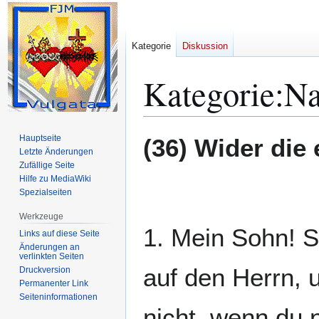
Kategorie
Diskussion
Kategorie
:
Na
Zur
Zur
Hauptseite
(36) Wider die 
Navigation
Suche
Letzte Änderungen
Zufällige Seite
springen
springen
Hilfe zu MediaWiki
Spezialseiten
Werkzeuge
1. Mein Sohn! S
Links auf diese Seite
Änderungen an
verlinkten Seiten
auf den Herrn, 
Druckversion
Permanenter Link
Seiten­­informationen
nicht, wenn du