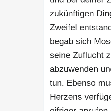
zukünftigen Ding
Zweifel entstan
begab sich Mose
seine Zuflucht
abzuwenden und
tun. Ebenso mus
Herzens verfüge
eifriger anrufe