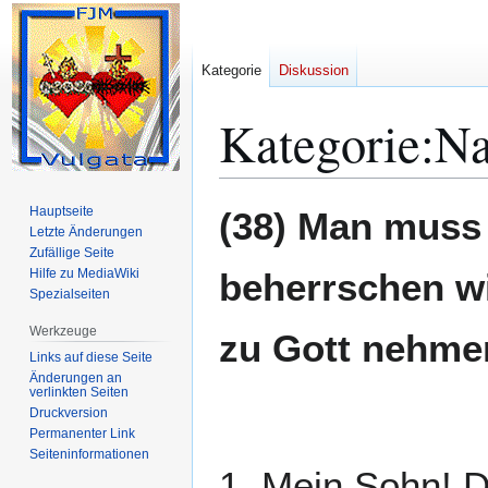
Kategorie
Diskussion
Kategorie
:
Na
Zur
Zur
Hauptseite
(38) Man muss 
Navigation
Suche
Letzte Änderungen
Zufällige Seite
springen
springen
Hilfe zu MediaWiki
beherrschen wi
Spezialseiten
Werkzeuge
zu Gott nehme
Links auf diese Seite
Änderungen an
verlinkten Seiten
Druckversion
Permanenter Link
Seiten­­informationen
1. Mein Sohn! D