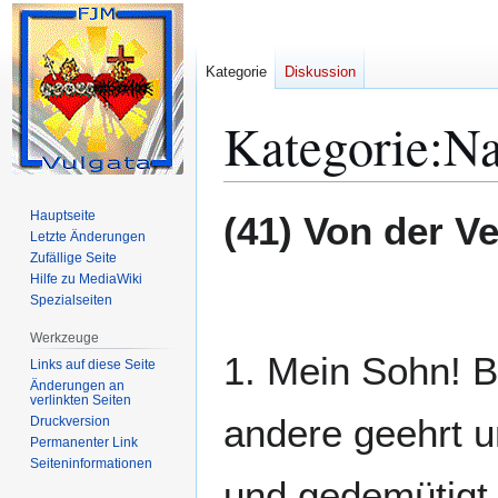
Kategorie
Diskussion
Kategorie
:
Na
Zur
Zur
Hauptseite
(41) Von der Ve
Navigation
Suche
Letzte Änderungen
Zufällige Seite
springen
springen
Hilfe zu MediaWiki
Spezialseiten
Werkzeuge
1. Mein Sohn! B
Links auf diese Seite
Änderungen an
verlinkten Seiten
andere geehrt u
Druckversion
Permanenter Link
Seiten­­informationen
und gedemütigt 