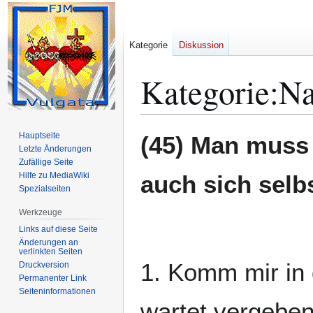
Kategorie
Diskussion
Kategorie
:
Na
Zur
Zur
Hauptseite
(45) Man muss
Navigation
Suche
Letzte Änderungen
Zufällige Seite
springen
springen
Hilfe zu MediaWiki
auch sich selb
Spezialseiten
Werkzeuge
Links auf diese Seite
Änderungen an
verlinkten Seiten
1. Komm mir in 
Druckversion
Permanenter Link
Seiten­­informationen
wartet vergeben