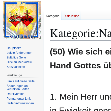
Kategorie
Diskussion
Kategorie
:
Na
Zur
Zur
Hauptseite
(50) Wie sich e
Navigation
Suche
Letzte Änderungen
Zufällige Seite
springen
springen
Hilfe zu MediaWiki
Hand Gottes üb
Spezialseiten
Werkzeuge
Links auf diese Seite
Änderungen an
verlinkten Seiten
1. Mein Herr und
Druckversion
Permanenter Link
Seiten­­informationen
in Ewigkeit gep