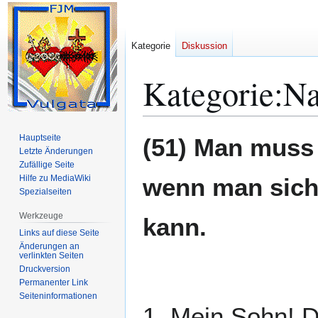
Kategorie
Diskussion
Kategorie
:
Na
Zur
Zur
Hauptseite
(51) Man muss 
Navigation
Suche
Letzte Änderungen
Zufällige Seite
springen
springen
Hilfe zu MediaWiki
wenn man sich 
Spezialseiten
Werkzeuge
kann.
Links auf diese Seite
Änderungen an
verlinkten Seiten
Druckversion
Permanenter Link
Seiten­­informationen
1. Mein Sohn! D