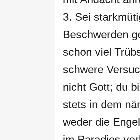
3. Sei starkmüt
Beschwerden gef
schon viel Trüb
schwere Versuch
nicht Gott; du b
stets in dem nä
weder die Enge
im Paradies ver