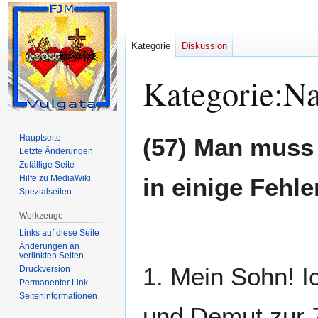
Kategorie
Diskussion
Kategorie
:
Na
Zur
Zur
Hauptseite
(57) Man muss
Navigation
Suche
Letzte Änderungen
Zufällige Seite
springen
springen
Hilfe zu MediaWiki
in einige Fehler
Spezialseiten
Werkzeuge
Links auf diese Seite
Änderungen an
verlinkten Seiten
1. Mein Sohn! I
Druckversion
Permanenter Link
Seiten­­informationen
und Demut zur Z