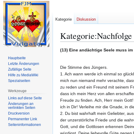
Kategorie
Diskussion
Kategorie
:
Nachfolge 
Zur
Zur
(13) Eine andächtige Seele muss im 
Navigation
Suche
Hauptseite
springen
springen
Letzte Änderungen
Die Stimme des Jüngers.
Zufällige Seite
1. Ach wann werde ich einmal so glückl
Hilfe zu MediaWiki
mich nun niemand mehr verachte, dass 
Spezialseiten
zu reden und ein Freund mit seinem Fre
Werkzeuge
dass ich mein Herz von allen erschaf
Links auf diese Seite
Freude zu finden. Ach, Herr mein Gott!
Änderungen an
ich in Dir! Verleihe mir die Gnade, in 
verlinkten Seiten
2. Du bist wahrhaft mein Geliebter, au
Druckversion
Permanenter Link
der unzerstörliche Friede und die wah
Seiten­­informationen
Gott, und die Gottlosen erkennen Deine
würdigst, Deine liebevolle Güte gege