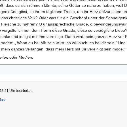
roß, dass es sich rühmen könnte, seine Götter so nahe zu haben, weil 
u genießen gibst, zu ihrem täglichen Troste, um ihr Herz aufzurichten
ie das christliche Volk? Oder was für ein Geschöpf unter der Sonne gen
en Fleische zu nähren? O unaussprechliche Gnade, o bewunderungswürd
e vergelte ich nun dem Herrn diese Gnade, diese so vorzügliche Lieb
enke und innigst mit Ihm vereinige. Dann wird mein ganzes Herz vor
 sagen: „ Wann du bei Mir sein willst, so will auch Ich bei dir sein.“ Un
 ist mein ganzes Verlangen, dass mein Herz mit Dir vereinigt sein möge.“
Seiten oder Medien.
13:51 Uhr bearbeitet.
luss