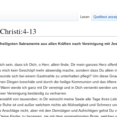
Lesen
Quelltext anze
Christi:4-13
heiligsten Sakramente aus allen Kräften nach Vereinigung mit Jes
ich sein, dass ich Dich, o Herr, allein finde, Dir mein ganzes Herz o
mich kein Geschöpf mehr abwendig mache, sondern dass Du allein mit m
unde sich bei einem Gastmahle zu unterhalten pflegt? Um diese Gnade b
fenen Dingen losschäle und durch die heilige Kommunion und das öfte
 Wann werde ich ganz mit Dir vereinigt und in Dich versenkt werden und 
dieser Vereinigung beständig zu verharren.
serwählt von tausenden; in Dir wünscht meine Seele alle Tage ihres Le
re Ruhe ist und außer welchem nichts als Mühseligkeit und Schmerz und
 Anschläge nicht, aber mit den Demütigen und Aufrichtigen gehst Du vert
n Deine Kinder zu bezeigen, sie mit dem angenehmsten Brote, welches