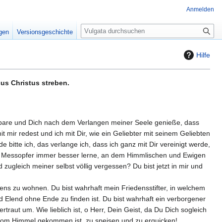
Anmelden
S
igen
Versionsgeschichte
u
c
Hilfe
h
e
us Christus streben.
ffenbare und Dich nach dem Verlangen meiner Seele genieße, dass
ir redest und ich mit Dir, wie ein Geliebter mit seinem Geliebten
itte ich, das verlange ich, dass ich ganz mit Dir vereinigt werde,
re Messopfer immer besser lerne, an dem Himmlischen und Ewigen
zugleich meiner selbst völlig vergessen? Du bist jetzt in mir und
bens zu wohnen. Du bist wahrhaft mein Friedensstifter, in welchem
 Elend ohne Ende zu finden ist. Du bist wahrhaft ein verborgener
raut um. Wie lieblich ist, o Herr, Dein Geist, da Du Dich sogleich
 vom Himmel gekommen ist, zu speisen und zu erquicken!