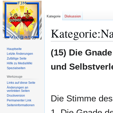
Kategorie
Diskussion
Kategorie
:
Na
Zur
Zur
Hauptseite
(15) Die Gnad
Navigation
Suche
Letzte Änderungen
Zufällige Seite
springen
springen
Hilfe zu MediaWiki
und Selbstver
Spezialseiten
Werkzeuge
Links auf diese Seite
Änderungen an
verlinkten Seiten
Die Stimme des
Druckversion
Permanenter Link
Seiten­­informationen
1. Die Gnade de