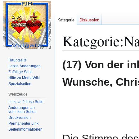
Kategorie
Diskussion
Kategorie
:
Na
Zur
Zur
Hauptseite
(17) Von der i
Navigation
Suche
Letzte Änderungen
Zufällige Seite
springen
springen
Hilfe zu MediaWiki
Wunsche, Chri
Spezialseiten
Werkzeuge
Links auf diese Seite
Änderungen an
verlinkten Seiten
Druckversion
Permanenter Link
Seiten­­informationen
Die Stimme des