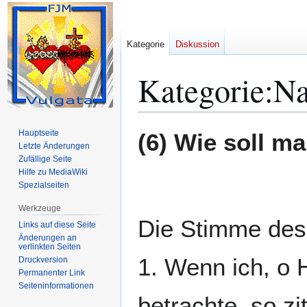
Kategorie
Diskussion
Kategorie
:
Na
Zur
Zur
Hauptseite
(6) Wie soll m
Navigation
Suche
Letzte Änderungen
Zufällige Seite
springen
springen
Hilfe zu MediaWiki
Spezialseiten
Werkzeuge
Die Stimme des
Links auf diese Seite
Änderungen an
verlinkten Seiten
1. Wenn ich, o 
Druckversion
Permanenter Link
Seiten­­informationen
betrachte, so z