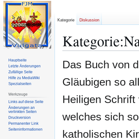
Kategorie
Diskussion
Kategorie
:
Na
Zur
Zur
Hauptseite
Das Buch von de
Navigation
Suche
Letzte Änderungen
Zufällige Seite
springen
springen
Hilfe zu MediaWiki
Gläubigen so al
Spezialseiten
Werkzeuge
Heiligen Schrift 
Links auf diese Seite
Änderungen an
verlinkten Seiten
welches sich so 
Druckversion
Permanenter Link
Seiten­­informationen
katholischen Ki