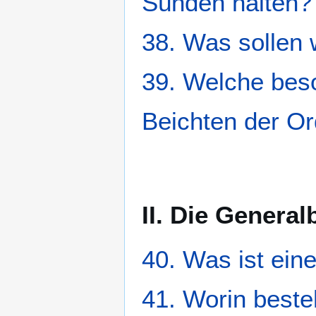
Sünden halten?
38. Was sollen 
39. Welche bes
Beichten der O
II. Die General
40. Was ist ein
41. Worin beste