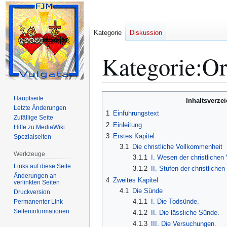
Kategorie
Diskussion
Kategorie
:
Or
Zur
Zur
Hauptseite
Inhaltsverze
Navigation
Suche
Letzte Änderungen
1
Einführungstext
Zufällige Seite
springen
springen
2
Einleitung
Hilfe zu MediaWiki
3
Erstes Kapitel
Spezialseiten
3.1
Die christliche Vollkommenheit
Werkzeuge
3.1.1
I. Wesen der christliche
Links auf diese Seite
3.1.2
II. Stufen der christliche
Änderungen an
4
Zweites Kapitel
verlinkten Seiten
4.1
Die Sünde
Druckversion
4.1.1
I. Die Todsünde.
Permanenter Link
Seiten­­informationen
4.1.2
II. Die lässliche Sünde.
4.1.3
III. Die Versuchungen.