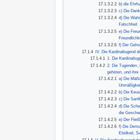
17.1.3.2.2
b) die Ehrf
17.1.3.2.3
c) Die Dank
17.1.3.2.4
d) Die Wahr
Falschheit.
17.1.3.2.5
e) Die Freu
Freundlichk
17.1.3.2.6
f) Der Geh
17.1.4
IV. Die Kardinaltugend d
17.1.4.1
1. Die Kardinaltu
17.1.4.2
2. Die Tugenden, 
gehören, und ihre
17.1.4.2.1
a) Die Mäßi
Unmäßigkei
17.1.4.2.2
b) Die Keus
17.1.4.2.3
c) Die Sanf
17.1.4.2.4
d) Die Schw
die Geschwä
17.1.4.2.5
e) Der Flei
17.1.4.2.6
f) Die Demut
Eitelkeit, S