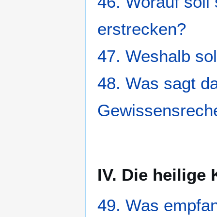
46. Worauf soll
erstrecken?
47. Weshalb so
48. Was sagt da
Gewissensreche
IV. Die heilig
49. Was empfan