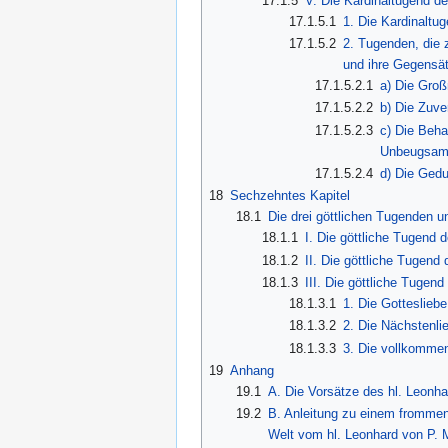
17.1.5
V. Die Kardinaltugend d
17.1.5.1
1. Die Kardinaltu
17.1.5.2
2. Tugenden, die 
und ihre Gegensä
17.1.5.2.1
a) Die Groß
17.1.5.2.2
b) Die Zuve
17.1.5.2.3
c) Die Behar
Unbeugsamk
17.1.5.2.4
d) Die Gedu
18
Sechzehntes Kapitel
18.1
Die drei göttlichen Tugenden u
18.1.1
I. Die göttliche Tugend 
18.1.2
II. Die göttliche Tugend 
18.1.3
III. Die göttliche Tugend
18.1.3.1
1. Die Gottesliebe
18.1.3.2
2. Die Nächstenli
18.1.3.3
3. Die vollkommen
19
Anhang
19.1
A. Die Vorsätze des hl. Leonha
19.2
B. Anleitung zu einem frommen 
Welt vom hl. Leonhard von P. 