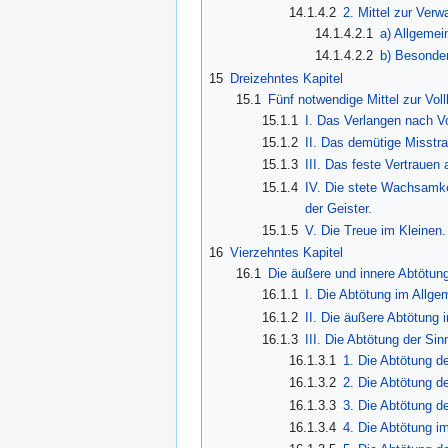
14.1.4.2
2. Mittel zur Ver
14.1.4.2.1
a) Allgemein
14.1.4.2.2
b) Besonder
15
Dreizehntes Kapitel
15.1
Fünf notwendige Mittel zur Vo
15.1.1
I. Das Verlangen nach V
15.1.2
II. Das demütige Misstra
15.1.3
III. Das feste Vertrauen 
15.1.4
IV. Die stete Wachsamke
der Geister.
15.1.5
V. Die Treue im Kleinen.
16
Vierzehntes Kapitel
16.1
Die äußere und innere Abtötung
16.1.1
I. Die Abtötung im Allge
16.1.2
II. Die äußere Abtötung 
16.1.3
III. Die Abtötung der Si
16.1.3.1
1. Die Abtötung d
16.1.3.2
2. Die Abtötung d
16.1.3.3
3. Die Abtötung 
16.1.3.4
4. Die Abtötung i