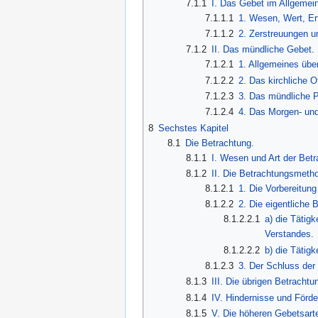
7.1.1
I. Das Gebet im Allgemei
7.1.1.1
1. Wesen, Wert, Er
7.1.1.2
2. Zerstreuungen u
7.1.2
II. Das mündliche Gebet.
7.1.2.1
1. Allgemeines übe
7.1.2.2
2. Das kirchliche O
7.1.2.3
3. Das mündliche P
7.1.2.4
4. Das Morgen- un
8
Sechstes Kapitel
8.1
Die Betrachtung.
8.1.1
I. Wesen und Art der Betr
8.1.2
II. Die Betrachtungsmetho
8.1.2.1
1. Die Vorbereitung
8.1.2.2
2. Die eigentliche 
8.1.2.2.1
a) die Tätig
Verstandes.
8.1.2.2.2
b) die Tätigk
8.1.2.3
3. Der Schluss der
8.1.3
III. Die übrigen Betracht
8.1.4
IV. Hindernisse und Förde
8.1.5
V. Die höheren Gebetsart