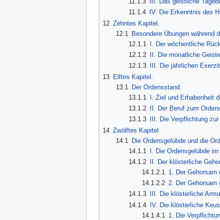
11.1.3
III. Das geistliche Tageb
11.1.4
IV. Die Erkenntnis des H
12
Zehntes Kapitel.
12.1
Besondere Übungen während d
12.1.1
I. Der wöchentliche Rück
12.1.2
II. Die monatliche Geist
12.1.3
III. Die jährlichen Exerzi
13
Elftes Kapitel.
13.1
Der Ordensstand.
13.1.1
I. Ziel und Erhabenheit
13.1.2
II. Der Beruf zum Orden
13.1.3
III. Die Verpflichtung zu
14
Zwölftes Kapitel
14.1
Die Ordensgelübde und die Ord
14.1.1
I. Die Ordensgelübde im
14.1.2
II. Der klösterliche Geh
14.1.2.1
1. Der Gehorsam 
14.1.2.2
2. Der Gehorsam g
14.1.3
III. Die klösterliche Armu
14.1.4
IV. Die klösterliche Keus
14.1.4.1
1. Die Verpflichtu