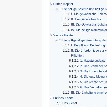
5
Drittes Kapitel
5.1
Die heilige Beichte und heilige
5.1.1
I. Die gewöhnliche Beicht
5.1.2
II. Die Generalbeichte.
5.1.3
III. Die Gewissensrechen
5.1.4
IV. Die heilige Kommunio
6
Viertes Kapitel
6.1
Die gottgefällige Verrichtung de
6.1.1
I. Begriff und Bedeutung 
6.1.2
II. Die Erfordernisse zur
Pflichten.
6.1.2.1
1. Hauptgrundsatz 
6.1.2.2
2. Der Stand der h
6.1.2.3
3. Die Erkenntnis d
6.1.2.4
4. Die gute Meinun
6.1.2.5
5. Die rechte Art u
6.1.2.6
6. Das Verhalten n
6.1.3
III. Die Einhaltung einer
7
Fünftes Kapitel
7.1
Das Gebet.