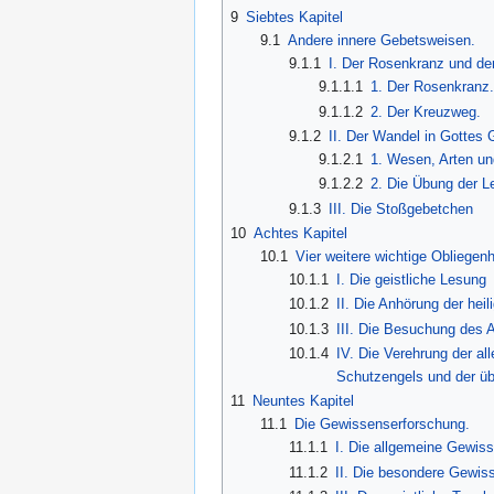
9
Siebtes Kapitel
9.1
Andere innere Gebetsweisen.
9.1.1
I. Der Rosenkranz und de
9.1.1.1
1. Der Rosenkranz.
9.1.1.2
2. Der Kreuzweg.
9.1.2
II. Der Wandel in Gottes
9.1.2.1
1. Wesen, Arten un
9.1.2.2
2. Die Übung der L
9.1.3
III. Die Stoßgebetchen
10
Achtes Kapitel
10.1
Vier weitere wichtige Obliegenh
10.1.1
I. Die geistliche Lesung
10.1.2
II. Die Anhörung der hei
10.1.3
III. Die Besuchung des Al
10.1.4
IV. Die Verehrung der all
Schutzengels und der übr
11
Neuntes Kapitel
11.1
Die Gewissenserforschung.
11.1.1
I. Die allgemeine Gewis
11.1.2
II. Die besondere Gewis