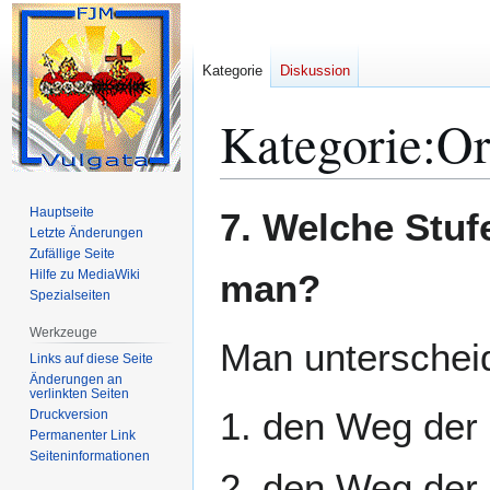
Kategorie
Diskussion
Kategorie
:
Or
Zur
Zur
Hauptseite
7. Welche Stuf
Navigation
Suche
Letzte Änderungen
Zufällige Seite
springen
springen
Hilfe zu MediaWiki
man?
Spezialseiten
Werkzeuge
Man unterschei
Links auf diese Seite
Änderungen an
verlinkten Seiten
1. den Weg der 
Druckversion
Permanenter Link
Seiten­­informationen
2. den Weg der 