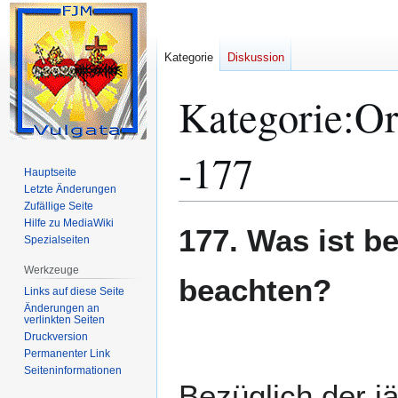
Kategorie
Diskussion
Kategorie
:
Or
-177
Hauptseite
Letzte Änderungen
Zufällige Seite
Hilfe zu MediaWiki
Zur
Zur
177. Was ist be
Spezialseiten
Navigation
Suche
springen
springen
Werkzeuge
beachten?
Links auf diese Seite
Änderungen an
verlinkten Seiten
Druckversion
Permanenter Link
Seiten­­informationen
Bezüglich der jä