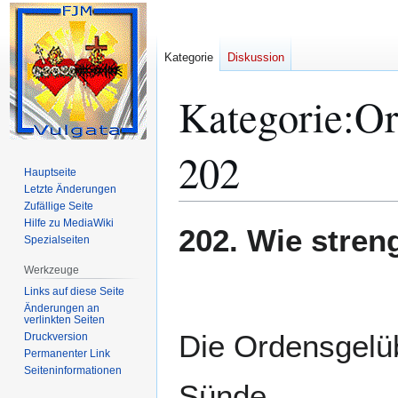
Kategorie
Diskussion
Kategorie
:
Or
202
Hauptseite
Letzte Änderungen
Zufällige Seite
Hilfe zu MediaWiki
Zur
Zur
202. Wie stren
Spezialseiten
Navigation
Suche
springen
springen
Werkzeuge
Links auf diese Seite
Änderungen an
verlinkten Seiten
Die Ordensgelüb
Druckversion
Permanenter Link
Seiten­­informationen
Sünde.