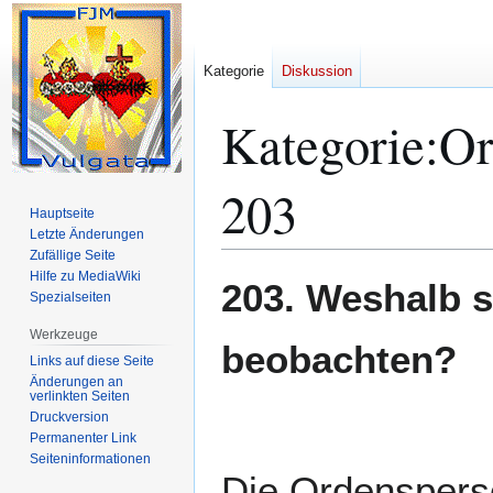
Kategorie
Diskussion
Kategorie
:
Or
203
Hauptseite
Letzte Änderungen
Zufällige Seite
Hilfe zu MediaWiki
Zur
Zur
203. Weshalb s
Spezialseiten
Navigation
Suche
springen
springen
Werkzeuge
beobachten?
Links auf diese Seite
Änderungen an
verlinkten Seiten
Druckversion
Permanenter Link
Seiten­­informationen
Die Ordensperso