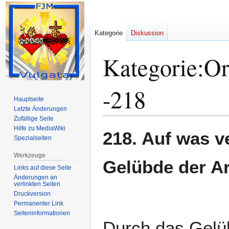
Kategorie
Diskussion
Kategorie
:
Or
-218
Hauptseite
Letzte Änderungen
Zufällige Seite
Hilfe zu MediaWiki
Zur
Zur
218. Auf was v
Spezialseiten
Navigation
Suche
springen
springen
Werkzeuge
Gelübde der A
Links auf diese Seite
Änderungen an
verlinkten Seiten
Druckversion
Permanenter Link
Seiten­­informationen
Durch das Gelüb