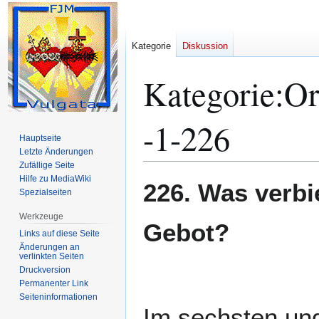
Kategorie
Diskussion
Kategorie
:
Or
-1-226
Hauptseite
Letzte Änderungen
Zufällige Seite
Hilfe zu MediaWiki
Zur
Zur
226. Was verbi
Spezialseiten
Navigation
Suche
springen
springen
Werkzeuge
Gebot?
Links auf diese Seite
Änderungen an
verlinkten Seiten
Druckversion
Permanenter Link
Seiten­­informationen
Im sechsten und