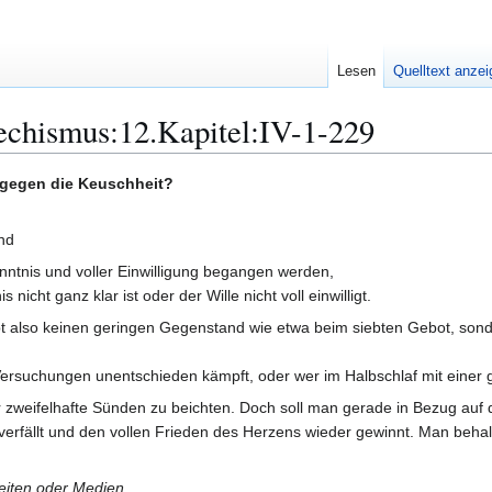
Lesen
Quelltext anze
echismus:12.Kapitel:IV-1-229
 gegen die Keuschheit?
nd
nntnis und voller Einwilligung begangen werden,
nicht ganz klar ist oder der Wille nicht voll einwilligt.
bt also keinen geringen Gegenstand wie etwa beim siebten Gebot, sonde
n Versuchungen unentschieden kämpft, oder wer im Halbschlaf mit einer
der zweifelhafte Sünden zu beichten. Doch soll man gerade in Bezug auf 
 verfällt und den vollen Frieden des Herzens wieder gewinnt. Man beha
Seiten oder Medien.