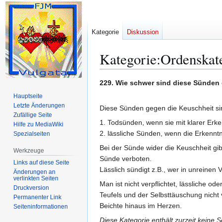
Kategorie
Diskussion
Kategorie
:
Ordenskat
Zur
Zur
229. Wie schwer sind diese Sünden
Navigation
Suche
Hauptseite
springen
springen
Letzte Änderungen
Diese Sünden gegen die Keuschheit si
Zufällige Seite
1. Todsünden, wenn sie mit klarer Erke
Hilfe zu MediaWiki
2. lässliche Sünden, wenn die Erkenntnis 
Spezialseiten
Bei der Sünde wider die Keuschheit gi
Werkzeuge
Sünde verboten.
Links auf diese Seite
Lässlich sündigt z.B., wer in unreine
Änderungen an
verlinkten Seiten
Man ist nicht verpflichtet, lässliche o
Druckversion
Teufels und der Selbsttäuschung nicht
Permanenter Link
Beichte hinaus im Herzen.
Seiten­­informationen
Diese Kategorie enthält zurzeit keine 