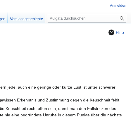
Anmelden
S
igen
Versionsgeschichte
u
c
Hilfe
h
e
rn jede, auch eine geringe oder kurze Lust ist unter schwerer
 gewissen Erkenntnis und Zustimmung gegen die Keuschheit fehlt.
die Keuschheit recht offen sein, damit man den Fallstricken des
lte nie eine begründete Unruhe in diesem Punkte über die nächste