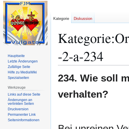
Kategorie
Diskussion
Kategorie
:
Or
-2-a-234
Hauptseite
Letzte Änderungen
Zufällige Seite
Hilfe zu MediaWiki
Zur
Zur
234. Wie soll 
Spezialseiten
Navigation
Suche
springen
springen
Werkzeuge
verhalten?
Links auf diese Seite
Änderungen an
verlinkten Seiten
Druckversion
Permanenter Link
Seiten­­informationen
Bei unreinen V