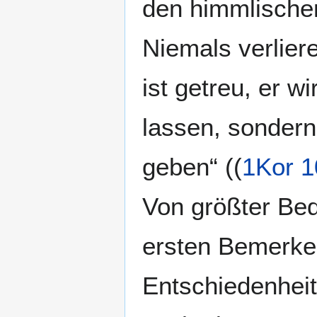
den himmlische
Niemals verlier
ist getreu, er w
lassen, sonder
geben“ ((
1Kor 1
Von größter Bed
ersten Bemerken
Entschiedenhei