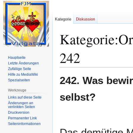
Kategorie
Diskussion
Kategorie
:
Or
242
Hauptseite
Letzte Änderungen
Zufällige Seite
Hilfe zu MediaWiki
Zur
Zur
242. Was bewir
Spezialseiten
Navigation
Suche
springen
springen
Werkzeuge
selbst?
Links auf diese Seite
Änderungen an
verlinkten Seiten
Druckversion
Permanenter Link
Seiten­­informationen
Das demütige Mi