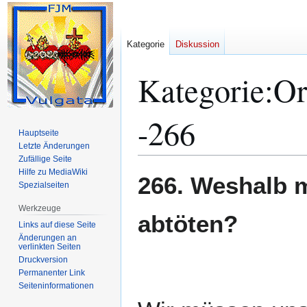
Kategorie
Diskussion
Kategorie
:
Or
-266
Hauptseite
Letzte Änderungen
Zufällige Seite
Hilfe zu MediaWiki
Zur
Zur
266. Weshalb m
Spezialseiten
Navigation
Suche
springen
springen
Werkzeuge
abtöten?
Links auf diese Seite
Änderungen an
verlinkten Seiten
Druckversion
Permanenter Link
Seiten­­informationen