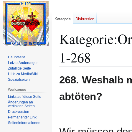
Kategorie
Diskussion
Kategorie
:
Or
1-268
Hauptseite
Letzte Änderungen
Zufällige Seite
Hilfe zu MediaWiki
Zur
Zur
268. Weshalb m
Spezialseiten
Navigation
Suche
springen
springen
Werkzeuge
abtöten?
Links auf diese Seite
Änderungen an
verlinkten Seiten
Druckversion
Permanenter Link
Seiten­­informationen
Wir müssen den 