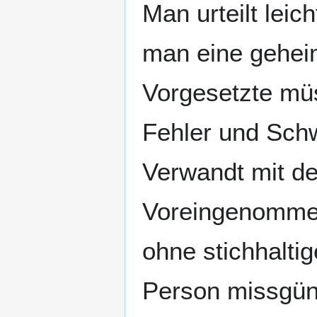
Man urteilt leic
man eine gehei
Vorgesetzte müs
Fehler und Sch
Verwandt mit dem
Voreingenommen
ohne stichhalti
Person missgüns