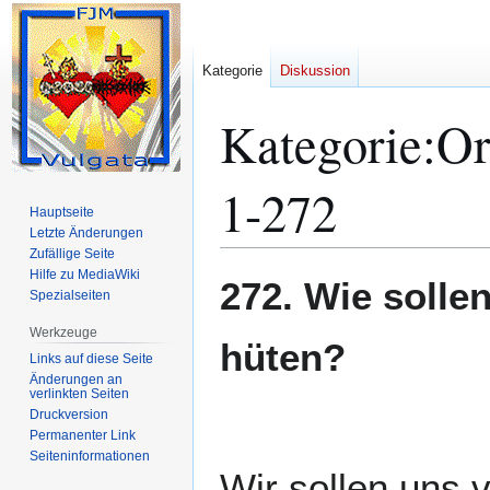
Kategorie
Diskussion
Kategorie
:
Or
1-272
Hauptseite
Letzte Änderungen
Zufällige Seite
Hilfe zu MediaWiki
Zur
Zur
272. Wie sollen
Spezialseiten
Navigation
Suche
springen
springen
Werkzeuge
hüten?
Links auf diese Seite
Änderungen an
verlinkten Seiten
Druckversion
Permanenter Link
Seiten­­informationen
Wir sollen uns v