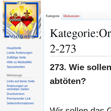
Kategorie
Diskussion
Kategorie
:
Or
2-273
Hauptseite
Letzte Änderungen
Zufällige Seite
Hilfe zu MediaWiki
Zur
Zur
273. Wie solle
Spezialseiten
Navigation
Suche
springen
springen
Werkzeuge
abtöten?
Links auf diese Seite
Änderungen an
verlinkten Seiten
Druckversion
Permanenter Link
Seiten­­informationen
Wir sollen das 