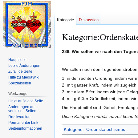
Kategorie
Diskussion
Kategorie
:
Ordenskate
Zur
Zur
288. Wie sollen wir nach den Tugen
Navigation
Suche
Hauptseite
springen
springen
Letzte Änderungen
Wir sollen nach den Tugenden streben
Zufällige Seite
Hilfe zu MediaWiki
1. in der rechten Ordnung, indem wir 
Spezialseiten
2. mit ganzer Kraft, indem wir zuglei
3. mit allem Eifer, indem wir jede Gele
Werkzeuge
4. mit größter Gründlichkeit, indem w
Links auf diese Seite
Änderungen an
Die Hauptmittel sind: Gebet, Empfang
verlinkten Seiten
Diese Kategorie enthält zurzeit keine 
Druckversion
Permanenter Link
Seiten­­informationen
Kategorie
:
Ordenskatechismus