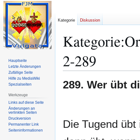
Kategorie
Diskussion
Kategorie
:
Or
2-289
Hauptseite
Letzte Änderungen
Zufällige Seite
Hilfe zu MediaWiki
Zur
Zur
289. Wer übt 
Spezialseiten
Navigation
Suche
springen
springen
Werkzeuge
Links auf diese Seite
Änderungen an
verlinkten Seiten
Druckversion
Die Tugend übt 
Permanenter Link
Seiten­­informationen