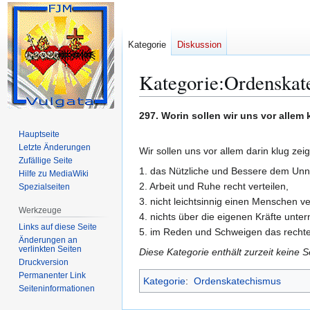
Kategorie
Diskussion
Kategorie
:
Ordenskate
Zur
Zur
297. Worin sollen wir uns vor allem
Navigation
Suche
Hauptseite
springen
springen
Letzte Änderungen
Wir sollen uns vor allem darin klug zei
Zufällige Seite
1. das Nützliche und Bessere dem Unn
Hilfe zu MediaWiki
2. Arbeit und Ruhe recht verteilen,
Spezialseiten
3. nicht leichtsinnig einen Menschen v
Werkzeuge
4. nichts über die eigenen Kräfte unte
Links auf diese Seite
5. im Reden und Schweigen das rechte
Änderungen an
verlinkten Seiten
Diese Kategorie enthält zurzeit keine 
Druckversion
Permanenter Link
Kategorie
:
Ordenskatechismus
Seiten­­informationen