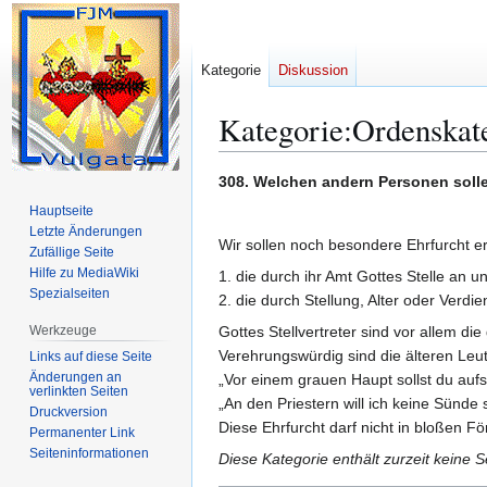
Kategorie
Diskussion
Kategorie
:
Ordenskate
Zur
Zur
308. Welchen andern Personen soll
Navigation
Suche
Hauptseite
springen
springen
Letzte Änderungen
Wir sollen noch besondere Ehrfurcht er
Zufällige Seite
Hilfe zu MediaWiki
1. die durch ihr Amt Gottes Stelle an un
Spezialseiten
2. die durch Stellung, Alter oder Verdi
Werkzeuge
Gottes Stellvertreter sind vor allem die
Verehrungswürdig sind die älteren Leute
Links auf diese Seite
Änderungen an
„Vor einem grauen Haupt sollst du auf
verlinkten Seiten
„An den Priestern will ich keine Sünde 
Druckversion
Diese Ehrfurcht darf nicht in bloßen
Permanenter Link
Seiten­­informationen
Diese Kategorie enthält zurzeit keine 