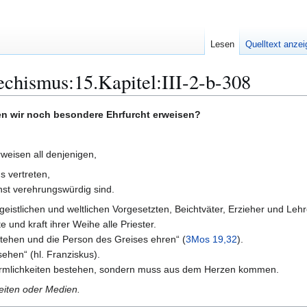
Lesen
Quelltext anze
chismus:15.Kapitel:III-2-b-308
en wir noch besondere Ehrfurcht erweisen?
weisen all denjenigen,
s vertreten,
enst verehrungswürdig sind.
 geistlichen und weltlichen Vorgesetzten, Beichtväter, Erzieher und Lehr
 und kraft ihrer Weihe alle Priester.
stehen und die Person des Greises ehren“ (
3Mos 19,32
).
sehen“ (hl. Franziskus).
 Förmlichkeiten bestehen, sondern muss aus dem Herzen kommen.
Seiten oder Medien.