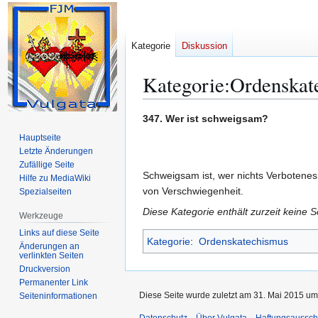
Kategorie
Diskussion
Kategorie
:
Ordenskat
Zur
Zur
347. Wer ist schweigsam?
Navigation
Suche
Hauptseite
springen
springen
Letzte Änderungen
Zufällige Seite
Schweigsam ist, wer nichts Verbotenes
Hilfe zu MediaWiki
von Verschwiegenheit.
Spezialseiten
Diese Kategorie enthält zurzeit keine 
Werkzeuge
Links auf diese Seite
Kategorie
:
Ordenskatechismus
Änderungen an
verlinkten Seiten
Druckversion
Permanenter Link
Diese Seite wurde zuletzt am 31. Mai 2015 um
Seiten­­informationen