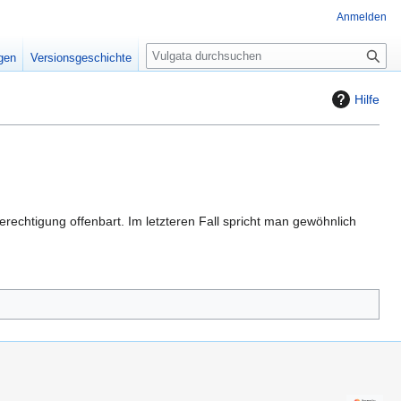
Anmelden
S
igen
Versionsgeschichte
u
c
Hilfe
h
e
echtigung offenbart. Im letzteren Fall spricht man gewöhnlich