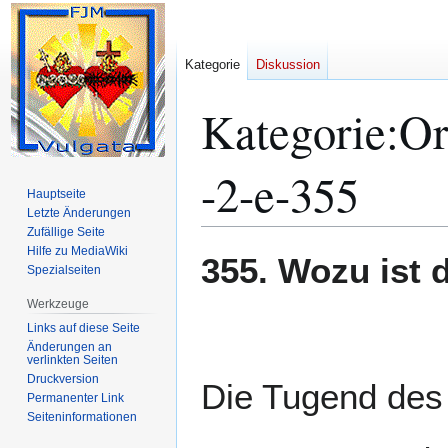
Kategorie
Diskussion
Kategorie
:
Or
-2-e-355
Hauptseite
Letzte Änderungen
Zufällige Seite
Hilfe zu MediaWiki
Zur
Zur
355. Wozu ist 
Spezialseiten
Navigation
Suche
springen
springen
Werkzeuge
Links auf diese Seite
Änderungen an
verlinkten Seiten
Druckversion
Die Tugend des 
Permanenter Link
Seiten­­informationen