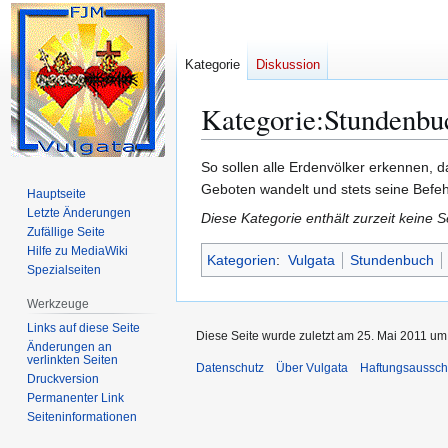
Kategorie
Diskussion
Kategorie
:
Stundenbu
Zur
Zur
So sollen alle Erdenvölker erkennen, 
Navigation
Suche
Geboten wandelt und stets seine Befeh
Hauptseite
springen
springen
Letzte Änderungen
Diese Kategorie enthält zurzeit keine 
Zufällige Seite
Hilfe zu MediaWiki
Kategorien
:
Vulgata
Stundenbuch
Spezialseiten
Werkzeuge
Links auf diese Seite
Diese Seite wurde zuletzt am 25. Mai 2011 um 
Änderungen an
verlinkten Seiten
Datenschutz
Über Vulgata
Haftungsaussch
Druckversion
Permanenter Link
Seiten­­informationen