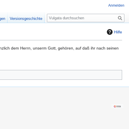
Anmelden
S
igen
Versionsgeschichte
u
c
Hilfe
h
e
nzlich dem Herrn, unserm Gott, gehören, auf daß ihr nach seinen