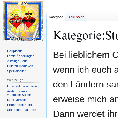
Kategorie
Diskussion
Kategorie
:
St
Zur
Zur
Hauptseite
Bei lieblichem 
Navigation
Suche
Letzte Änderungen
Zufällige Seite
springen
springen
Hilfe zu MediaWiki
wenn ich euch a
Spezialseiten
Werkzeuge
den Ländern sam
Links auf diese Seite
Änderungen an
verlinkten Seiten
erweise mich an
Druckversion
Permanenter Link
Seiten­­informationen
Dann werdet ihr