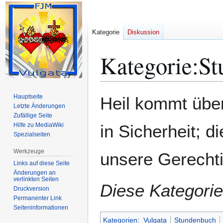
Kategorie
Diskussion
Kategorie
:
St
Zur
Zur
Hauptseite
Heil kommt über
Navigation
Suche
Letzte Änderungen
Zufällige Seite
springen
springen
Hilfe zu MediaWiki
in Sicherheit; d
Spezialseiten
Werkzeuge
unsere Gerechti
Links auf diese Seite
Änderungen an
verlinkten Seiten
Diese Kategorie
Druckversion
Permanenter Link
Seiten­­informationen
Kategorien
:
Vulgata
Stundenbuch