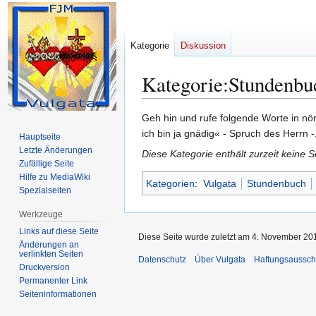
Kategorie
Diskussion
Kategorie
:
Stundenbu
Zur
Zur
Geh hin und rufe folgende Worte in nör
Navigation
Suche
ich bin ja gnädig« - Spruch des Herrn -
Hauptseite
springen
springen
Letzte Änderungen
Diese Kategorie enthält zurzeit keine 
Zufällige Seite
Hilfe zu MediaWiki
Kategorien
:
Vulgata
Stundenbuch
Spezialseiten
Werkzeuge
Links auf diese Seite
Diese Seite wurde zuletzt am 4. November 201
Änderungen an
verlinkten Seiten
Datenschutz
Über Vulgata
Haftungsaussch
Druckversion
Permanenter Link
Seiten­­informationen