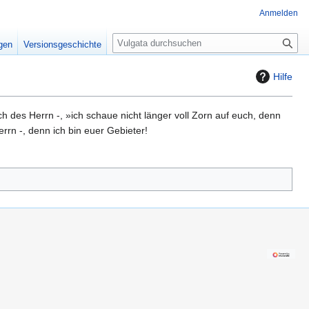
Anmelden
S
igen
Versionsgeschichte
u
c
Hilfe
h
e
h des Herrn -, »ich schaue nicht länger voll Zorn auf euch, denn
errn -, denn ich bin euer Gebieter!