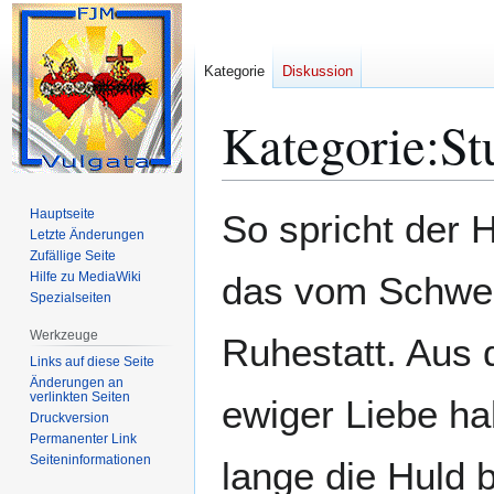
Kategorie
Diskussion
Kategorie
:
St
Zur
Zur
Hauptseite
So spricht der 
Navigation
Suche
Letzte Änderungen
Zufällige Seite
springen
springen
Hilfe zu MediaWiki
das vom Schwert
Spezialseiten
Werkzeuge
Ruhestatt. Aus 
Links auf diese Seite
Änderungen an
verlinkten Seiten
ewiger Liebe hab
Druckversion
Permanenter Link
Seiten­­informationen
lange die Huld 