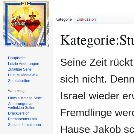
Kategorie
Diskussion
Kategorie
:
St
Zur
Zur
Hauptseite
Seine Zeit rück
Navigation
Suche
Letzte Änderungen
Zufällige Seite
springen
springen
Hilfe zu MediaWiki
sich nicht. Den
Spezialseiten
Werkzeuge
Israel wieder er
Links auf diese Seite
Änderungen an
verlinkten Seiten
Fremdlinge wer
Druckversion
Permanenter Link
Seiten­­informationen
Hause Jakob sc