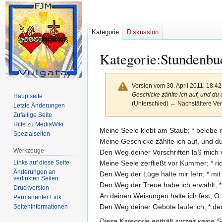
Kategorie
Diskussion
Kategorie
:
Stundenbu
Version vom 30. April 2011, 18:4
Geschicke zählte ich auf, und du
Hauptseite
(Unterschied) ← Nächstältere Ver
Letzte Änderungen
Zufällige Seite
Hilfe zu MediaWiki
Zur
Zur
Meine Seele klebt am Staub; * belebe
Spezialseiten
Navigation
Suche
Meine Geschicke zählte ich auf, und du
Werkzeuge
springen
springen
Den Weg deiner Vorschriften laß mich v
Links auf diese Seite
Meine Seele zerfließt vor Kummer; * r
Änderungen an
Den Weg der Lüge halte mir fern; * m
verlinkten Seiten
Den Weg der Treue habe ich erwählt; 
Druckversion
An deinen Weisungen halte ich fest, O
Permanenter Link
Den Weg deiner Gebote laufe ich; * de
Seiten­­informationen
Diese Kategorie enthält zurzeit keine 