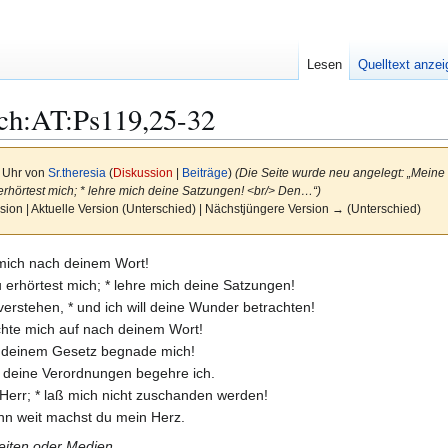
Lesen
Quelltext anze
ch:AT:Ps119,25-32
2 Uhr von
Sr.theresia
(
Diskussion
|
Beiträge
)
(Die Seite wurde neu angelegt: „Meine
 erhörtest mich; * lehre mich deine Satzungen! <br/> Den…“)
sion | Aktuelle Version (Unterschied) | Nächstjüngere Version → (Unterschied)
 mich nach deinem Wort!
 erhörtest mich; * lehre mich deine Satzungen!
erstehen, * und ich will deine Wunder betrachten!
ichte mich auf nach deinem Wort!
it deinem Gesetz begnade mich!
* deine Verordnungen begehre ich.
 Herr; * laß mich nicht zuschanden werden!
nn weit machst du mein Herz.
Seiten oder Medien.