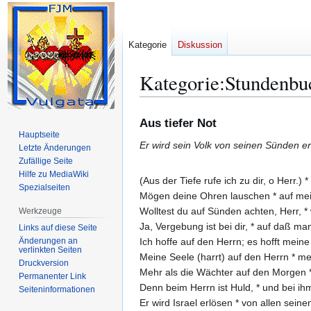
Kategorie
Diskussion
Kategorie
:
Stundenbu
Zur
Zur
Aus tiefer Not
Navigation
Suche
Hauptseite
Er wird sein Volk von seinen Sünden er
springen
springen
Letzte Änderungen
Zufällige Seite
Hilfe zu MediaWiki
(Aus der Tiefe rufe ich zu dir, o Herr.)
Spezialseiten
Mögen deine Ohren lauschen * auf mei
Wolltest du auf Sünden achten, Herr, *
Werkzeuge
Ja, Vergebung ist bei dir, * auf daß man
Links auf diese Seite
Änderungen an
Ich hoffe auf den Herrn; es hofft meine 
verlinkten Seiten
Meine Seele (harrt) auf den Herrn * m
Druckversion
Mehr als die Wächter auf den Morgen * 
Permanenter Link
Denn beim Herrn ist Huld, * und bei ihm
Seiten­­informationen
Er wird Israel erlösen * von allen sein