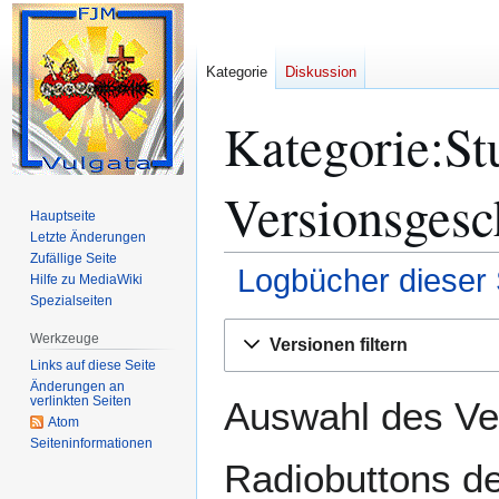
Kategorie
Diskussion
Kategorie:S
Versionsgesc
Hauptseite
Letzte Änderungen
Zufällige Seite
Logbücher dieser 
Hilfe zu MediaWiki
Spezialseiten
Zur
Zur
Werkzeuge
Versionen filtern
Navigation
Suche
Links auf diese Seite
springen
springen
Änderungen an
verlinkten Seiten
Auswahl des Ver
Atom
Seiten­­informationen
Radiobuttons de