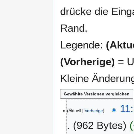
drücke die Eing
Rand.
Legende:
(Aktue
(Vorherige)
= U
Kleine Änderun
1
11
Aktuell
Vorherige
2
.
962 Bytes
M
a