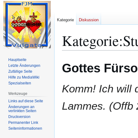
Kategorie
Diskussion
Kategorie
:
St
Zur
Zur
Hauptseite
Gottes Fürso
Navigation
Suche
Letzte Änderungen
Zufällige Seite
springen
springen
Hilfe zu MediaWiki
Spezialseiten
Komm! Ich will d
Werkzeuge
Links auf diese Seite
Lammes. (Offb 
Änderungen an
verlinkten Seiten
Druckversion
Permanenter Link
Seiten­­informationen