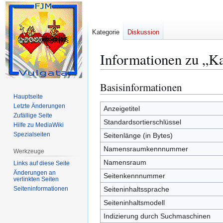
Kategorie
Diskussion
Informationen zu „K
Basisinformationen
Zur
Zur
Navigation
Suche
Hauptseite
Letzte Änderungen
springen
springen
Anzeigetitel
Zufällige Seite
Standardsortierschlüssel
Hilfe zu MediaWiki
Spezialseiten
Seitenlänge (in Bytes)
Namensraumkennnummer
Werkzeuge
Namensraum
Links auf diese Seite
Änderungen an
Seitenkennnummer
verlinkten Seiten
Seiten­­informationen
Seiteninhaltssprache
Seiteninhaltsmodell
Indizierung durch Suchmaschinen